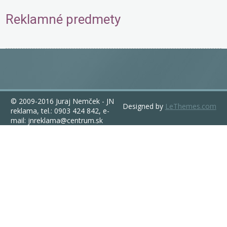
Reklamné predmety
© 2009-2016 Juraj Nemček - JN
Designed by
LeThemes.com
reklama, tel.: 0903 424 842, e-
mail: jnreklama@centrum.sk